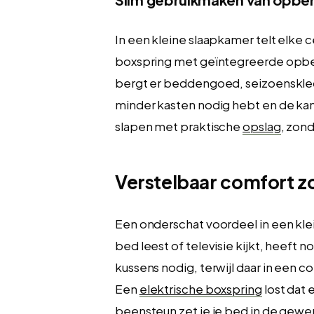
In een kleine slaapkamer telt elke 
boxspring met geïntegreerde opber
bergt er beddengoed, seizoenskled
minder kasten nodig hebt en de ka
slapen met praktische
opslag
, zond
Verstelbaar comfort z
Een onderschat voordeel in een klei
bed leest of televisie kijkt, heeft 
kussens nodig, terwijl daar in een
Een
elektrische boxspring
lost dat 
beensteun zet je je bed in de gew