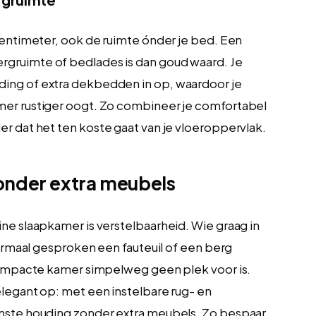
centimeter, ook de ruimte ónder je bed. Een
gruimte of bedlades is dan goud waard. Je
ing of extra dekbedden in op, waardoor je
mer rustiger oogt. Zo combineer je comfortabel
er dat het ten koste gaat van je vloeroppervlak.
onder extra meubels
ne slaapkamer is verstelbaarheid. Wie graag in
normaal gesproken een fauteuil of een berg
 compacte kamer simpelweg geen plek voor is.
elegant op: met een instelbare rug- en
enste houding zonder extra meubels. Zo bespaar