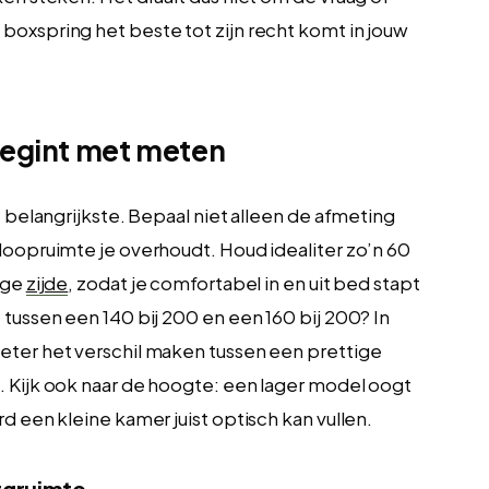
boxspring het beste tot zijn recht komt in jouw
begint met meten
t belangrijkste. Bepaal niet alleen de afmeting
loopruimte je overhoudt. Houd idealiter zo’n 60
nge
zijde
, zodat je comfortabel in en uit bed stapt
 tussen een 140 bij 200 en een 160 bij 200? In
eter het verschil maken tussen een prettige
. Kijk ook naar de hoogte: een lager model oogt
d een kleine kamer juist optisch kan vullen.
rgruimte