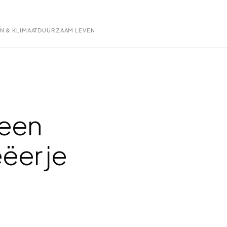
IN & KLIMAAT
DUURZAAM LEVEN
 een
ëer je