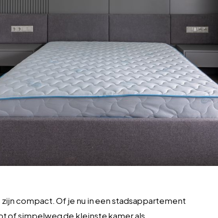
zijn compact. Of je nu in een stadsappartement
t of simpelweg de kleinste kamer als