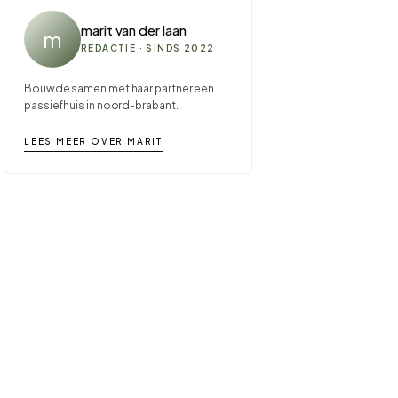
marit van der laan
m
REDACTIE · SINDS 2022
Bouwde samen met haar partner een
passiefhuis in noord-brabant.
LEES MEER OVER MARIT