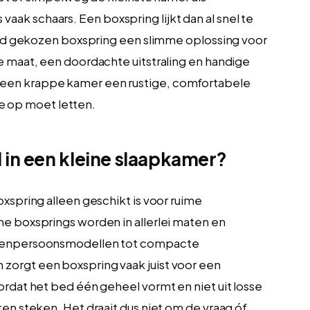
 vaak schaars. Een boxspring lijkt dan al snel te
goed gekozen boxspring een slimme oplossing voor
e maat, een doordachte uitstraling en handige
een krappe kamer een rustige, comfortabele
 je op moet letten.
 in een kleine slaapkamer?
xspring alleen geschikt is voor ruime
ne boxsprings worden in allerlei maten en
 eenpersoonsmodellen tot compacte
zorgt een boxspring vaak juist voor een
ordat het bed één geheel vormt en niet uit losse
ken steken. Het draait dus niet om de vraag óf