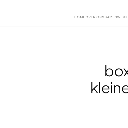
HOME
OVER ONS
SAMENWERK
box
klein