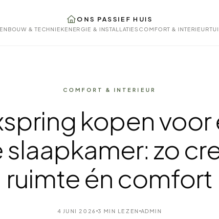
ONS PASSIEF HUIS
EN
BOUW & TECHNIEK
ENERGIE & INSTALLATIES
COMFORT & INTERIEUR
TU
COMFORT & INTERIEUR
spring kopen voor
e slaapkamer: zo cre
ruimte én comfort
4 JUNI 2026
3 MIN LEZEN
ADMIN