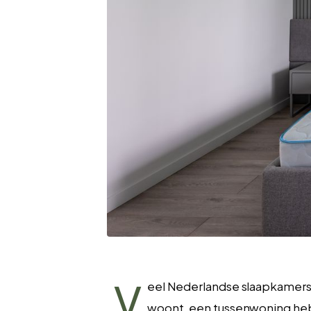
V
eel Nederlandse slaapkamers 
woont, een tussenwoning heb