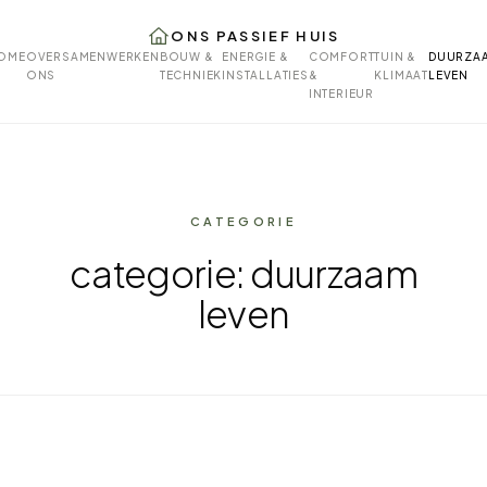
ONS PASSIEF HUIS
OME
OVER
SAMENWERKEN
BOUW &
ENERGIE &
COMFORT
TUIN &
DUURZA
ONS
TECHNIEK
INSTALLATIES
&
KLIMAAT
LEVEN
INTERIEUR
CATEGORIE
categorie: duurzaam
leven