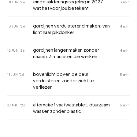
einde salderingsregeling in 2027:
3 min
18 JUN '26
wat het voor jou betekent
gordijnen verduisterend maken: van
4 min
13 JUN '26
licht naar pikdonker
gordijnen langer maken zonder
4 min
12 JUN '26
naaien: 3 manieren die werken
bovenlicht boven de deur
5 min
11 JUN '26
verduisteren zonder zicht te
verliezen
alternatief vaatwastablet: duurzaam
5 min
27 MRT '26
wassen zonder plastic