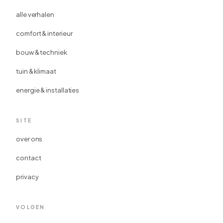
alle verhalen
comfort & interieur
bouw & techniek
tuin & klimaat
energie & installaties
SITE
over ons
contact
privacy
VOLGEN