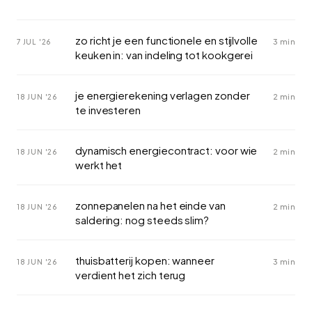
zo richt je een functionele en stijlvolle
3 min
7 JUL '26
keuken in: van indeling tot kookgerei
je energierekening verlagen zonder
2 min
18 JUN '26
te investeren
dynamisch energiecontract: voor wie
2 min
18 JUN '26
werkt het
zonnepanelen na het einde van
2 min
18 JUN '26
saldering: nog steeds slim?
thuisbatterij kopen: wanneer
3 min
18 JUN '26
verdient het zich terug