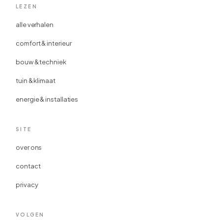
LEZEN
alle verhalen
comfort & interieur
bouw & techniek
tuin & klimaat
energie & installaties
SITE
over ons
contact
privacy
VOLGEN