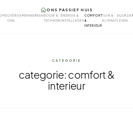
ONS PASSIEF HUIS
OME
OVER
SAMENWERKEN
BOUW &
ENERGIE &
COMFORT
TUIN &
DUURZA
ONS
TECHNIEK
INSTALLATIES
&
KLIMAAT
LEVEN
INTERIEUR
CATEGORIE
categorie: comfort &
interieur