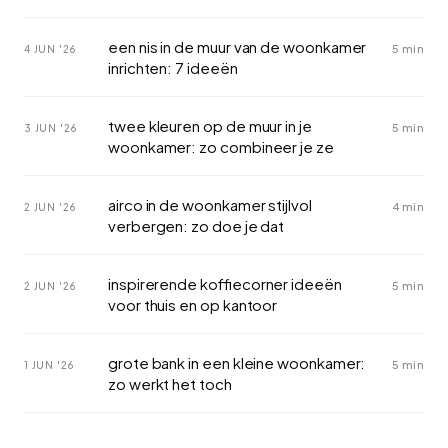
een nis in de muur van de woonkamer
5 min
4 JUN '26
inrichten: 7 ideeën
twee kleuren op de muur in je
5 min
3 JUN '26
woonkamer: zo combineer je ze
airco in de woonkamer stijlvol
4 min
2 JUN '26
verbergen: zo doe je dat
inspirerende koffiecorner ideeën
5 min
2 JUN '26
voor thuis en op kantoor
grote bank in een kleine woonkamer:
5 min
1 JUN '26
zo werkt het toch