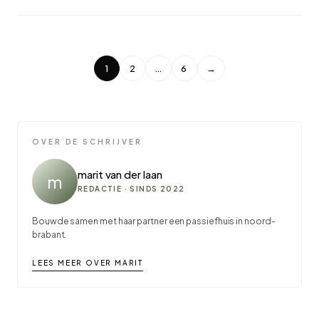
1
2
…
6
→
OVER DE SCHRIJVER
marit van der laan
m
REDACTIE · SINDS 2022
Bouwde samen met haar partner een passiefhuis in noord-
brabant.
LEES MEER OVER MARIT