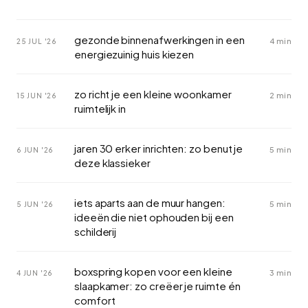
gezonde binnenafwerkingen in een
4 min
25 JUL '26
energiezuinig huis kiezen
zo richt je een kleine woonkamer
2 min
15 JUN '26
ruimtelijk in
jaren 30 erker inrichten: zo benut je
5 min
6 JUN '26
deze klassieker
iets aparts aan de muur hangen:
5 min
5 JUN '26
ideeën die niet ophouden bij een
schilderij
boxspring kopen voor een kleine
3 min
4 JUN '26
slaapkamer: zo creëer je ruimte én
comfort