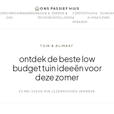
ONS PASSIEF HUIS
OME
OVER
SAMENWERKEN
BOUW &
ENERGIE &
COMFORT
TUIN &
DUURZA
ONS
TECHNIEK
INSTALLATIES
&
KLIMAAT
LEVEN
INTERIEUR
TUIN & KLIMAAT
ontdek de beste low
budget tuin ideeën voor
deze zomer
30 MEI 2026
5 MIN LEZEN
THOMAS VERMEER