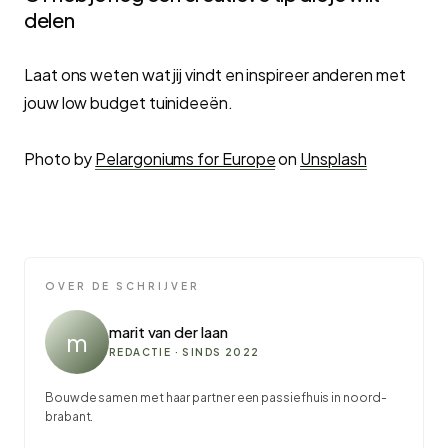
delen
Laat ons weten wat jij vindt en inspireer anderen met
jouw low budget tuinideeën.
Photo by
Pelargoniums for Europe
on
Unsplash
OVER DE SCHRIJVER
marit van der laan
m
REDACTIE · SINDS 2022
Bouwde samen met haar partner een passiefhuis in noord-
brabant.