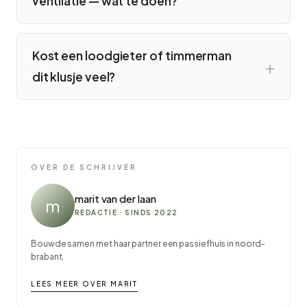
ventilatie — wat te doen?
Kost een loodgieter of timmerman
dit klusje veel?
OVER DE SCHRIJVER
marit van der laan
m
REDACTIE · SINDS 2022
Bouwde samen met haar partner een passiefhuis in noord-
brabant.
LEES MEER OVER MARIT