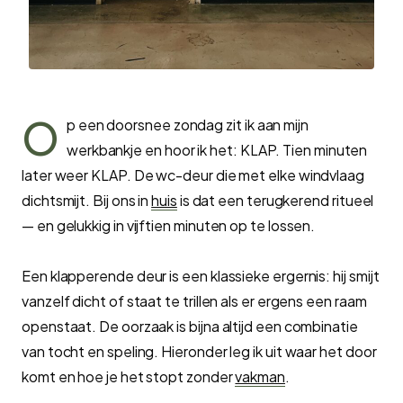
O
p een doorsnee zondag zit ik aan mijn
werkbankje en hoor ik het: KLAP. Tien minuten
later weer KLAP. De wc-deur die met elke windvlaag
dichtsmijt. Bij ons in
huis
is dat een terugkerend ritueel
— en gelukkig in vijftien minuten op te lossen.
Een klapperende deur is een klassieke ergernis: hij smijt
vanzelf dicht of staat te trillen als er ergens een raam
openstaat. De oorzaak is bijna altijd een combinatie
van tocht en speling. Hieronder leg ik uit waar het door
komt en hoe je het stopt zonder
vakman
.