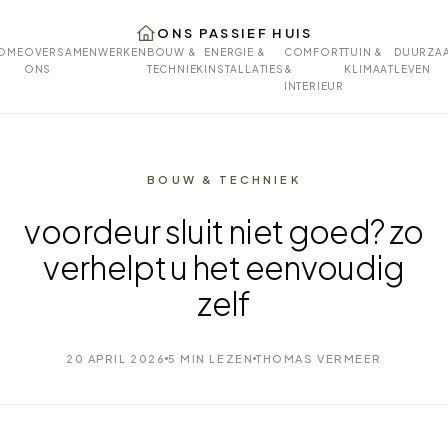
ONS PASSIEF HUIS
OME
OVER
SAMENWERKEN
BOUW &
ENERGIE &
COMFORT
TUIN &
DUURZA
ONS
TECHNIEK
INSTALLATIES
&
KLIMAAT
LEVEN
INTERIEUR
BOUW & TECHNIEK
voordeur sluit niet goed? zo
verhelpt u het eenvoudig
zelf
20 APRIL 2026
5 MIN LEZEN
THOMAS VERMEER