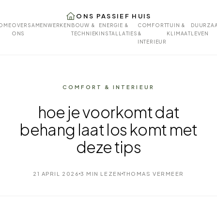
ONS PASSIEF HUIS
OME
OVER
SAMENWERKEN
BOUW &
ENERGIE &
COMFORT
TUIN &
DUURZA
ONS
TECHNIEK
INSTALLATIES
&
KLIMAAT
LEVEN
INTERIEUR
COMFORT & INTERIEUR
hoe je voorkomt dat
behang laat los komt met
deze tips
21 APRIL 2026
3 MIN LEZEN
THOMAS VERMEER